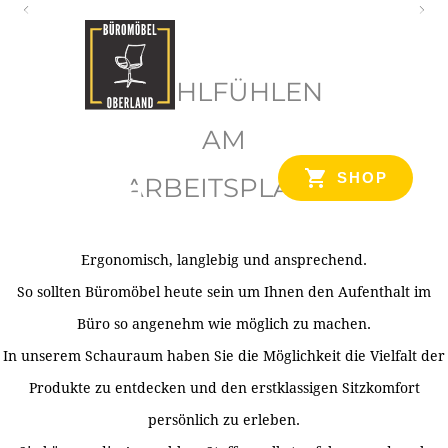
O
b
WOHLFÜHLEN
e
r
AM
l
SHOP
ARBEITSPLATZ
a
n
d
Ergonomisch, langlebig und ansprechend.
Ihr Spezialist für Büroausstattung im Tiroler Oberland
So sollten Büromöbel heute sein um Ihnen den Aufenthalt im
Büro so angenehm wie möglich zu machen.
In unserem Schauraum haben Sie die Möglichkeit die Vielfalt der
Produkte zu entdecken und den erstklassigen Sitzkomfort
persönlich zu erleben.