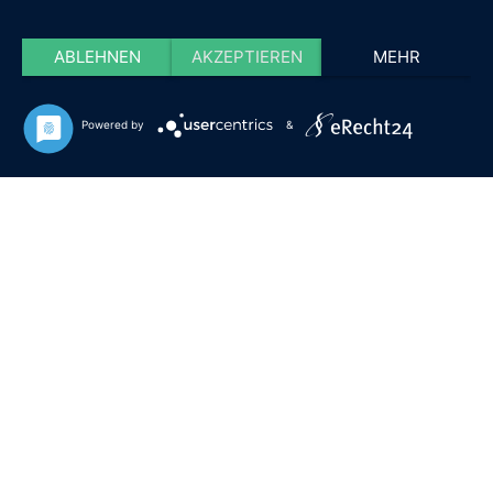
ABLEHNEN
AKZEPTIEREN
MEHR
Powered by
&