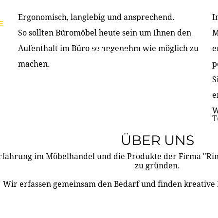
Ergonomisch, langlebig und ansprechend.
I
E
PRODUKTE
ÜBER UNS
PARTNER & REFERE
So sollten Büromöbel heute sein um Ihnen den
M
Aufenthalt im Büro so angenehm wie möglich zu
e
KONTAKT
machen.
p
S
e
W
T
ÜBER UNS
rfahrung im Möbelhandel und die Produkte der Firma "R
zu gründen.
Wir erfassen gemeinsam den Bedarf und finden kreative 