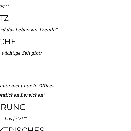
wert"
TZ
ird das Leben zur Freude"
ICHE
wichtige Zeit gibt:
ute nicht nur in Office-
entlichen Bereichen"
ERUNG
 Los jetzt!"
KTRISCHES