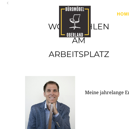
Oberland
HOM
Ihr Spezialist für Büroausstattung im Tiroler Oberland
WOHLFÜHLEN
AM
ARBEITSPLATZ
Meine jahrelange E