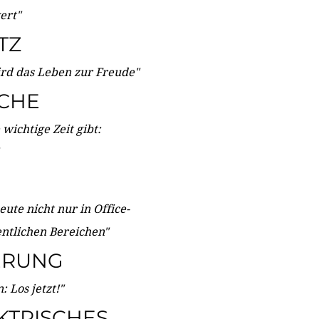
wert"
TZ
ird das Leben zur Freude"
ICHE
wichtige Zeit gibt:
ute nicht nur in Office-
entlichen Bereichen"
ERUNG
 Los jetzt!"
KTRISCHES