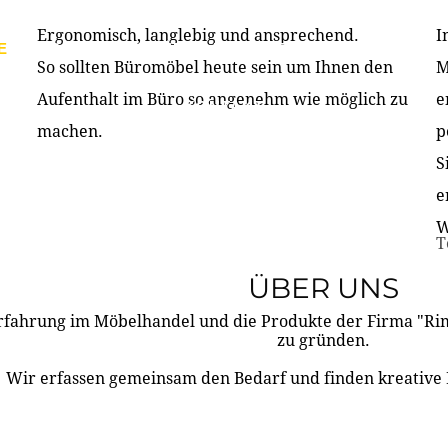
Ergonomisch, langlebig und ansprechend.
I
E
PRODUKTE
ÜBER UNS
PARTNER & REFERE
So sollten Büromöbel heute sein um Ihnen den
M
Aufenthalt im Büro so angenehm wie möglich zu
e
KONTAKT
machen.
p
S
e
W
T
ÜBER UNS
rfahrung im Möbelhandel und die Produkte der Firma "R
zu gründen.
Wir erfassen gemeinsam den Bedarf und finden kreative 