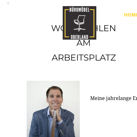
Oberland
HOM
Ihr Spezialist für Büroausstattung im Tiroler Oberland
WOHLFÜHLEN
AM
ARBEITSPLATZ
Meine jahrelange E