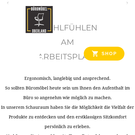
O
b
WOHLFÜHLEN
e
r
AM
l
SHOP
ARBEITSPLATZ
a
n
d
Ergonomisch, langlebig und ansprechend.
Ihr Spezialist für Büroausstattung im Tiroler Oberland
So sollten Büromöbel heute sein um Ihnen den Aufenthalt im
Büro so angenehm wie möglich zu machen.
In unserem Schauraum haben Sie die Möglichkeit die Vielfalt der
Produkte zu entdecken und den erstklassigen Sitzkomfort
persönlich zu erleben.