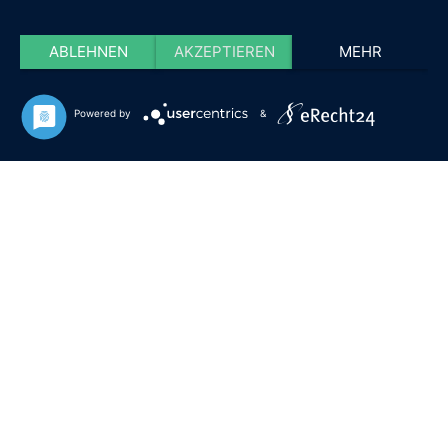
ABLEHNEN
AKZEPTIEREN
MEHR
Powered by
&