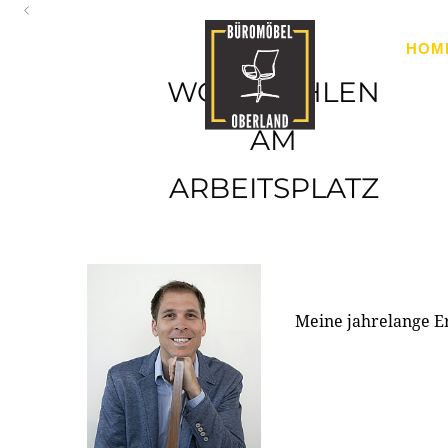
Oberland
HOM
Ihr Spezialist für Büroausstattung im Tiroler Oberland
WOHLFÜHLEN
AM
ARBEITSPLATZ
Meine jahrelange E