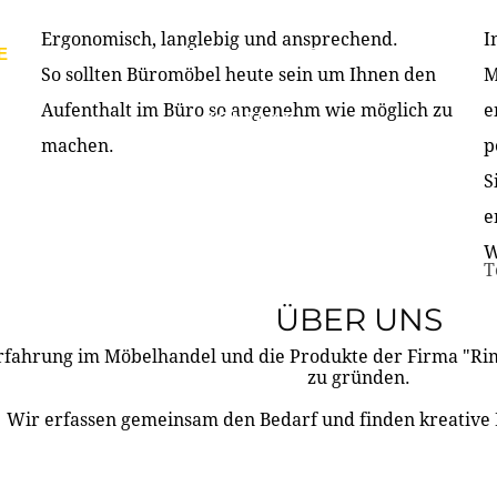
Ergonomisch, langlebig und ansprechend.
I
E
PRODUKTE
ÜBER UNS
PARTNER & REFERE
So sollten Büromöbel heute sein um Ihnen den
M
Aufenthalt im Büro so angenehm wie möglich zu
e
KONTAKT
machen.
p
S
e
W
T
ÜBER UNS
rfahrung im Möbelhandel und die Produkte der Firma "R
zu gründen.
Wir erfassen gemeinsam den Bedarf und finden kreative 