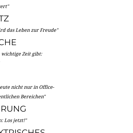
wert"
TZ
ird das Leben zur Freude"
ICHE
wichtige Zeit gibt:
ute nicht nur in Office-
entlichen Bereichen"
ERUNG
 Los jetzt!"
KTRISCHES