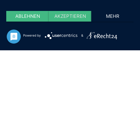
ABLEHNEN
AKZEPTIEREN
MEHR
Powered by
&