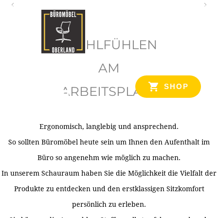
O
b
WOHLFÜHLEN
e
r
AM
l
SHOP
ARBEITSPLATZ
a
n
d
Ergonomisch, langlebig und ansprechend.
Ihr Spezialist für Büroausstattung im Tiroler Oberland
So sollten Büromöbel heute sein um Ihnen den Aufenthalt im
Büro so angenehm wie möglich zu machen.
In unserem Schauraum haben Sie die Möglichkeit die Vielfalt der
Produkte zu entdecken und den erstklassigen Sitzkomfort
persönlich zu erleben.