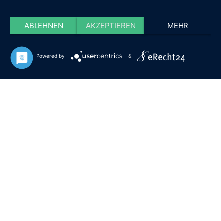
ABLEHNEN
AKZEPTIEREN
MEHR
Powered by
&