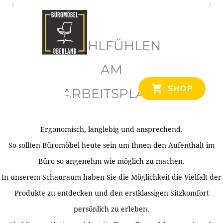
O
b
WOHLFÜHLEN
e
r
AM
l
SHOP
ARBEITSPLATZ
a
n
d
Ergonomisch, langlebig und ansprechend.
Ihr Spezialist für Büroausstattung im Tiroler Oberland
So sollten Büromöbel heute sein um Ihnen den Aufenthalt im
Büro so angenehm wie möglich zu machen.
In unserem Schauraum haben Sie die Möglichkeit die Vielfalt der
Produkte zu entdecken und den erstklassigen Sitzkomfort
persönlich zu erleben.