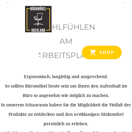
O
b
WOHLFÜHLEN
e
r
AM
l
SHOP
ARBEITSPLATZ
a
n
d
Ergonomisch, langlebig und ansprechend.
Ihr Spezialist für Büroausstattung im Tiroler Oberland
So sollten Büromöbel heute sein um Ihnen den Aufenthalt im
Büro so angenehm wie möglich zu machen.
In unserem Schauraum haben Sie die Möglichkeit die Vielfalt der
Produkte zu entdecken und den erstklassigen Sitzkomfort
persönlich zu erleben.