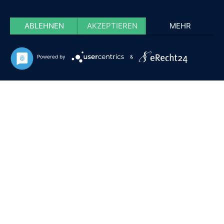
ABLEHNEN
AKZEPTIEREN
MEHR
Powered by
&