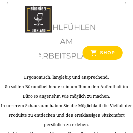
O
b
WOHLFÜHLEN
e
r
AM
l
SHOP
ARBEITSPLATZ
a
n
d
Ergonomisch, langlebig und ansprechend.
Ihr Spezialist für Büroausstattung im Tiroler Oberland
So sollten Büromöbel heute sein um Ihnen den Aufenthalt im
Büro so angenehm wie möglich zu machen.
In unserem Schauraum haben Sie die Möglichkeit die Vielfalt der
Produkte zu entdecken und den erstklassigen Sitzkomfort
persönlich zu erleben.