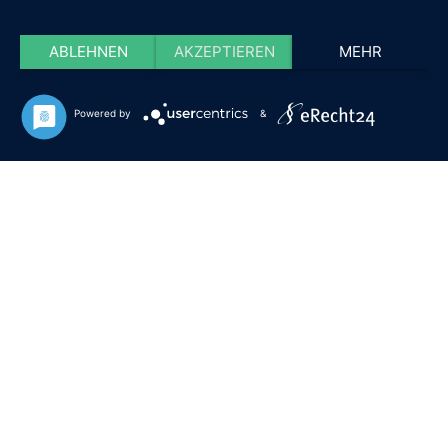
ABLEHNEN
AKZEPTIEREN
MEHR
Powered by
&