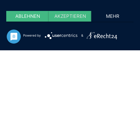
ABLEHNEN
AKZEPTIEREN
MEHR
Powered by
&