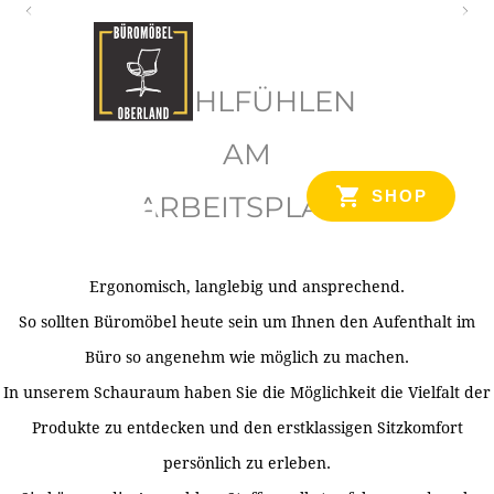
O
b
WOHLFÜHLEN
e
r
AM
l
SHOP
ARBEITSPLATZ
a
n
d
Ergonomisch, langlebig und ansprechend.
Ihr Spezialist für Büroausstattung im Tiroler Oberland
So sollten Büromöbel heute sein um Ihnen den Aufenthalt im
Büro so angenehm wie möglich zu machen.
In unserem Schauraum haben Sie die Möglichkeit die Vielfalt der
Produkte zu entdecken und den erstklassigen Sitzkomfort
persönlich zu erleben.