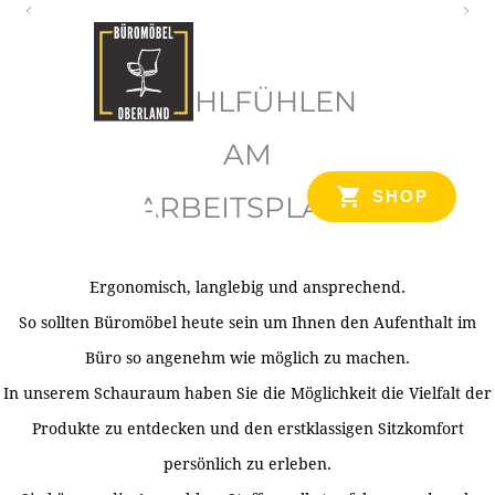
O
b
WOHLFÜHLEN
e
r
AM
l
SHOP
ARBEITSPLATZ
a
n
d
Ergonomisch, langlebig und ansprechend.
Ihr Spezialist für Büroausstattung im Tiroler Oberland
So sollten Büromöbel heute sein um Ihnen den Aufenthalt im
Büro so angenehm wie möglich zu machen.
In unserem Schauraum haben Sie die Möglichkeit die Vielfalt der
Produkte zu entdecken und den erstklassigen Sitzkomfort
persönlich zu erleben.