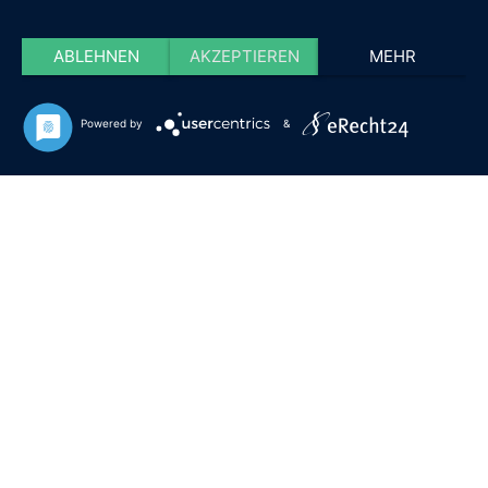
ABLEHNEN
AKZEPTIEREN
MEHR
Powered by
&