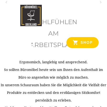
O
b
WOHLFÜHLEN
e
r
AM
l
SHOP
ARBEITSPLATZ
a
n
d
Ergonomisch, langlebig und ansprechend.
Ihr Spezialist für Büroausstattung im Tiroler Oberland
So sollten Büromöbel heute sein um Ihnen den Aufenthalt im
Büro so angenehm wie möglich zu machen.
In unserem Schauraum haben Sie die Möglichkeit die Vielfalt der
Produkte zu entdecken und den erstklassigen Sitzkomfort
persönlich zu erleben.