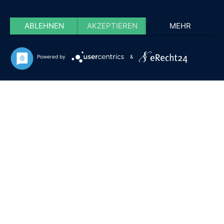
ABLEHNEN
AKZEPTIEREN
MEHR
Powered by
&