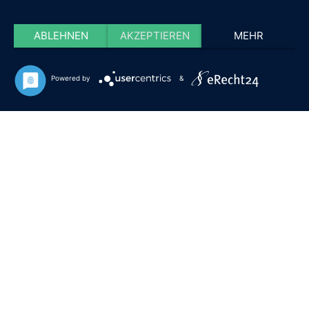
ABLEHNEN
AKZEPTIEREN
MEHR
Powered by
&