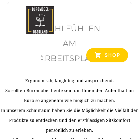
O
b
WOHLFÜHLEN
e
r
AM
l
SHOP
ARBEITSPLATZ
a
n
d
Ergonomisch, langlebig und ansprechend.
Ihr Spezialist für Büroausstattung im Tiroler Oberland
So sollten Büromöbel heute sein um Ihnen den Aufenthalt im
Büro so angenehm wie möglich zu machen.
In unserem Schauraum haben Sie die Möglichkeit die Vielfalt der
Produkte zu entdecken und den erstklassigen Sitzkomfort
persönlich zu erleben.