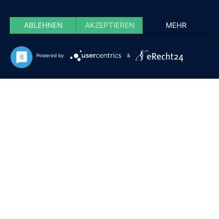
ABLEHNEN
AKZEPTIEREN
MEHR
Powered by
&