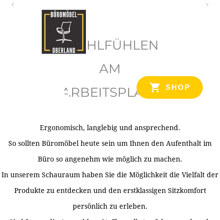
O
b
WOHLFÜHLEN
e
r
AM
l
SHOP
ARBEITSPLATZ
a
n
d
Ergonomisch, langlebig und ansprechend.
Ihr Spezialist für Büroausstattung im Tiroler Oberland
So sollten Büromöbel heute sein um Ihnen den Aufenthalt im
Büro so angenehm wie möglich zu machen.
In unserem Schauraum haben Sie die Möglichkeit die Vielfalt der
Produkte zu entdecken und den erstklassigen Sitzkomfort
persönlich zu erleben.