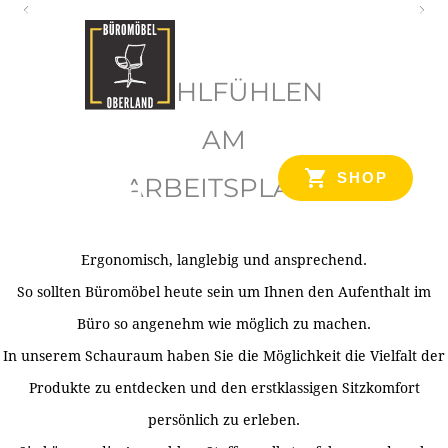
O
b
WOHLFÜHLEN
e
r
AM
l
SHOP
ARBEITSPLATZ
a
n
d
Ergonomisch, langlebig und ansprechend.
Ihr Spezialist für Büroausstattung im Tiroler Oberland
So sollten Büromöbel heute sein um Ihnen den Aufenthalt im
Büro so angenehm wie möglich zu machen.
In unserem Schauraum haben Sie die Möglichkeit die Vielfalt der
Produkte zu entdecken und den erstklassigen Sitzkomfort
persönlich zu erleben.