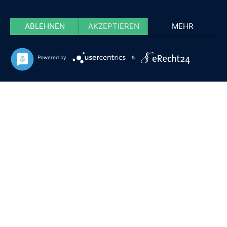
ABLEHNEN
AKZEPTIEREN
MEHR
Powered by
&