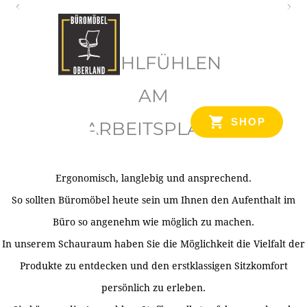
O
b
WOHLFÜHLEN
e
r
AM
l
SHOP
ARBEITSPLATZ
a
n
d
Ergonomisch, langlebig und ansprechend.
Ihr Spezialist für Büroausstattung im Tiroler Oberland
So sollten Büromöbel heute sein um Ihnen den Aufenthalt im
Büro so angenehm wie möglich zu machen.
In unserem Schauraum haben Sie die Möglichkeit die Vielfalt der
Produkte zu entdecken und den erstklassigen Sitzkomfort
persönlich zu erleben.