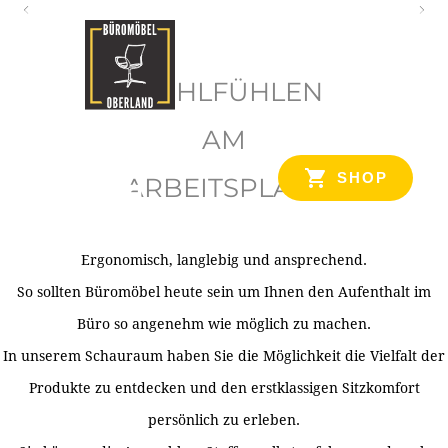
O
b
WOHLFÜHLEN
e
r
AM
l
SHOP
ARBEITSPLATZ
a
n
d
Ergonomisch, langlebig und ansprechend.
Ihr Spezialist für Büroausstattung im Tiroler Oberland
So sollten Büromöbel heute sein um Ihnen den Aufenthalt im
Büro so angenehm wie möglich zu machen.
In unserem Schauraum haben Sie die Möglichkeit die Vielfalt der
Produkte zu entdecken und den erstklassigen Sitzkomfort
persönlich zu erleben.