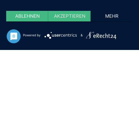
ABLEHNEN
AKZEPTIEREN
MEHR
Powered by
&