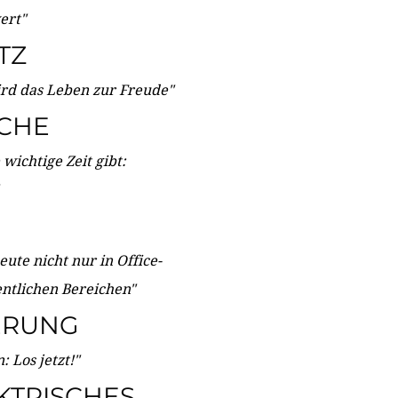
wert"
TZ
ird das Leben zur Freude"
ICHE
wichtige Zeit gibt:
ute nicht nur in Office-
entlichen Bereichen"
ERUNG
 Los jetzt!"
KTRISCHES