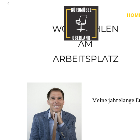
Oberland
HOM
Ihr Spezialist für Büroausstattung im Tiroler Oberland
WOHLFÜHLEN
AM
ARBEITSPLATZ
Meine jahrelange E