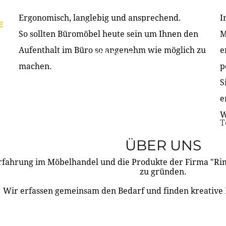
Ergonomisch, langlebig und ansprechend.
I
E
PRODUKTE
ÜBER UNS
PARTNER & REFERE
So sollten Büromöbel heute sein um Ihnen den
M
Aufenthalt im Büro so angenehm wie möglich zu
e
KONTAKT
machen.
p
S
e
W
T
ÜBER UNS
rfahrung im Möbelhandel und die Produkte der Firma "R
zu gründen.
Wir erfassen gemeinsam den Bedarf und finden kreative 