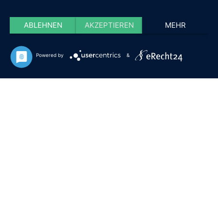
ABLEHNEN
AKZEPTIEREN
MEHR
Powered by
&