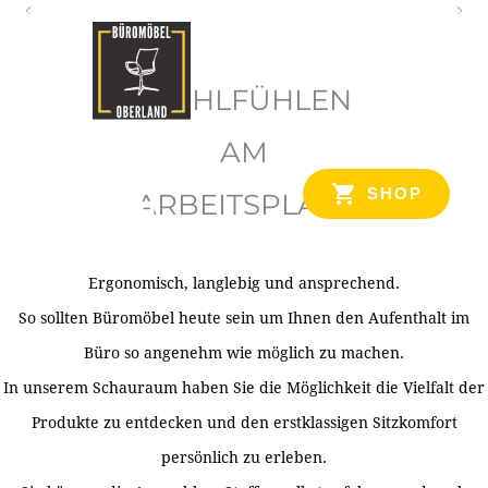
O
b
WOHLFÜHLEN
e
r
AM
l
SHOP
ARBEITSPLATZ
a
n
d
Ergonomisch, langlebig und ansprechend.
Ihr Spezialist für Büroausstattung im Tiroler Oberland
So sollten Büromöbel heute sein um Ihnen den Aufenthalt im
Büro so angenehm wie möglich zu machen.
In unserem Schauraum haben Sie die Möglichkeit die Vielfalt der
Produkte zu entdecken und den erstklassigen Sitzkomfort
persönlich zu erleben.