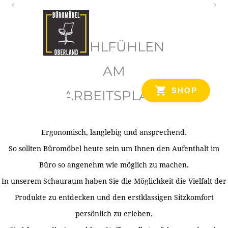
O
b
WOHLFÜHLEN
e
r
AM
l
SHOP
ARBEITSPLATZ
a
n
d
Ergonomisch, langlebig und ansprechend.
Ihr Spezialist für Büroausstattung im Tiroler Oberland
So sollten Büromöbel heute sein um Ihnen den Aufenthalt im
Büro so angenehm wie möglich zu machen.
In unserem Schauraum haben Sie die Möglichkeit die Vielfalt der
Produkte zu entdecken und den erstklassigen Sitzkomfort
persönlich zu erleben.