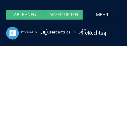
ABLEHNEN
AKZEPTIEREN
MEHR
Powered by
&