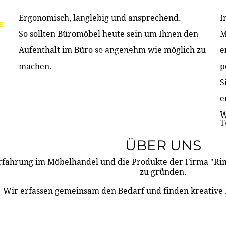
Ergonomisch, langlebig und ansprechend.
I
E
PRODUKTE
ÜBER UNS
PARTNER & REFERE
So sollten Büromöbel heute sein um Ihnen den
M
Aufenthalt im Büro so angenehm wie möglich zu
e
KONTAKT
machen.
p
S
e
W
T
ÜBER UNS
rfahrung im Möbelhandel und die Produkte der Firma "R
zu gründen.
Wir erfassen gemeinsam den Bedarf und finden kreative 