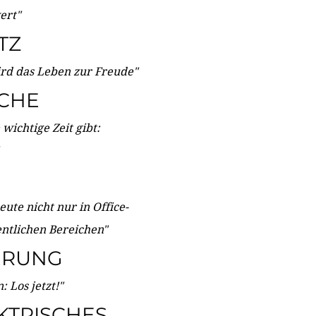
wert"
TZ
ird das Leben zur Freude"
ICHE
wichtige Zeit gibt:
ute nicht nur in Office-
entlichen Bereichen"
ERUNG
 Los jetzt!"
KTRISCHES