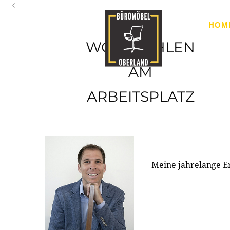
Oberland
HOM
Ihr Spezialist für Büroausstattung im Tiroler Oberland
WOHLFÜHLEN
AM
ARBEITSPLATZ
Meine jahrelange E