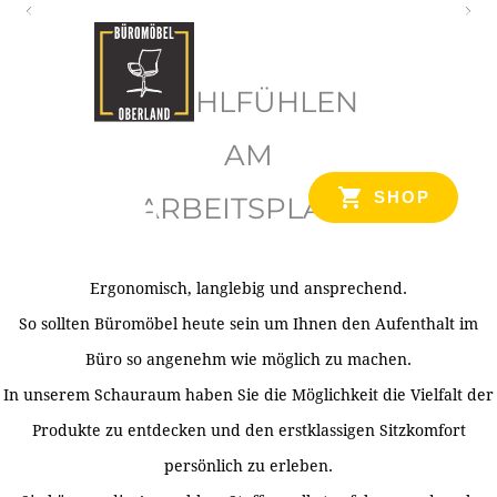
O
b
WOHLFÜHLEN
e
r
AM
l
SHOP
ARBEITSPLATZ
a
n
d
Ergonomisch, langlebig und ansprechend.
Ihr Spezialist für Büroausstattung im Tiroler Oberland
So sollten Büromöbel heute sein um Ihnen den Aufenthalt im
Büro so angenehm wie möglich zu machen.
In unserem Schauraum haben Sie die Möglichkeit die Vielfalt der
Produkte zu entdecken und den erstklassigen Sitzkomfort
persönlich zu erleben.