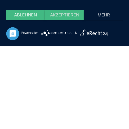
ABLEHNEN
AKZEPTIEREN
MEHR
Powered by
&