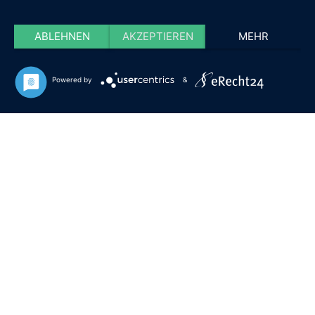
ABLEHNEN
AKZEPTIEREN
MEHR
Powered by
&