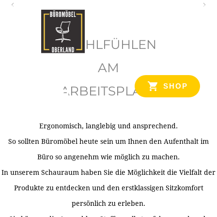
O
b
WOHLFÜHLEN
e
r
AM
l
SHOP
ARBEITSPLATZ
a
n
d
Ergonomisch, langlebig und ansprechend.
Ihr Spezialist für Büroausstattung im Tiroler Oberland
So sollten Büromöbel heute sein um Ihnen den Aufenthalt im
Büro so angenehm wie möglich zu machen.
In unserem Schauraum haben Sie die Möglichkeit die Vielfalt der
Produkte zu entdecken und den erstklassigen Sitzkomfort
persönlich zu erleben.