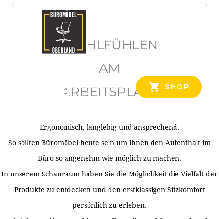
O
b
WOHLFÜHLEN
e
r
AM
l
SHOP
ARBEITSPLATZ
a
n
d
Ergonomisch, langlebig und ansprechend.
Ihr Spezialist für Büroausstattung im Tiroler Oberland
So sollten Büromöbel heute sein um Ihnen den Aufenthalt im
Büro so angenehm wie möglich zu machen.
In unserem Schauraum haben Sie die Möglichkeit die Vielfalt der
Produkte zu entdecken und den erstklassigen Sitzkomfort
persönlich zu erleben.