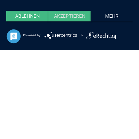
ABLEHNEN
AKZEPTIEREN
MEHR
Powered by
&