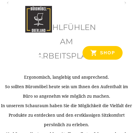
O
b
WOHLFÜHLEN
e
r
AM
l
SHOP
ARBEITSPLATZ
a
n
d
Ergonomisch, langlebig und ansprechend.
Ihr Spezialist für Büroausstattung im Tiroler Oberland
So sollten Büromöbel heute sein um Ihnen den Aufenthalt im
Büro so angenehm wie möglich zu machen.
In unserem Schauraum haben Sie die Möglichkeit die Vielfalt der
Produkte zu entdecken und den erstklassigen Sitzkomfort
persönlich zu erleben.