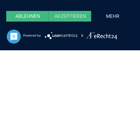
ABLEHNEN
AKZEPTIEREN
MEHR
Powered by
&