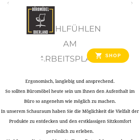
O
b
WOHLFÜHLEN
e
r
AM
l
SHOP
ARBEITSPLATZ
a
n
d
Ergonomisch, langlebig und ansprechend.
Ihr Spezialist für Büroausstattung im Tiroler Oberland
So sollten Büromöbel heute sein um Ihnen den Aufenthalt im
Büro so angenehm wie möglich zu machen.
In unserem Schauraum haben Sie die Möglichkeit die Vielfalt der
Produkte zu entdecken und den erstklassigen Sitzkomfort
persönlich zu erleben.