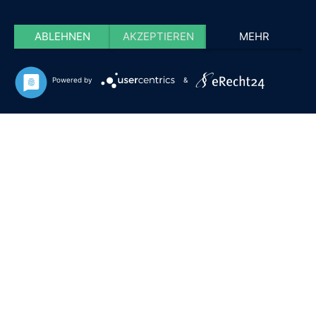
ABLEHNEN
AKZEPTIEREN
MEHR
Powered by
&