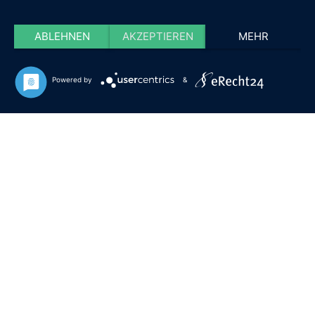
ABLEHNEN
AKZEPTIEREN
MEHR
Powered by
&