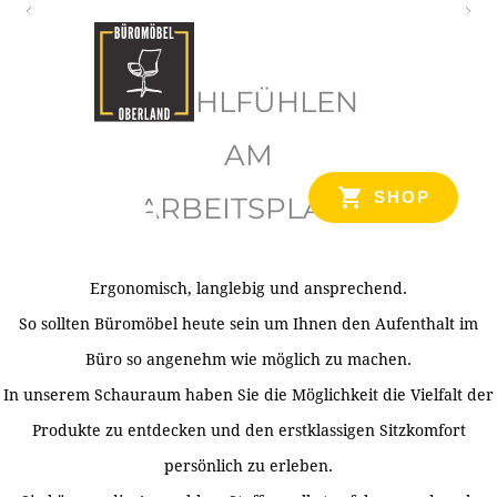
O
b
WOHLFÜHLEN
e
r
AM
l
SHOP
ARBEITSPLATZ
a
n
d
Ergonomisch, langlebig und ansprechend.
Ihr Spezialist für Büroausstattung im Tiroler Oberland
So sollten Büromöbel heute sein um Ihnen den Aufenthalt im
Büro so angenehm wie möglich zu machen.
In unserem Schauraum haben Sie die Möglichkeit die Vielfalt der
Produkte zu entdecken und den erstklassigen Sitzkomfort
persönlich zu erleben.