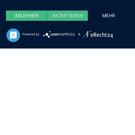
ABLEHNEN
AKZEPTIEREN
MEHR
Powered by
&