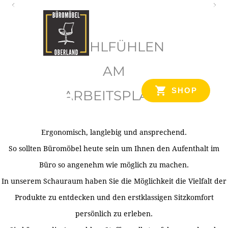
O
b
WOHLFÜHLEN
e
r
AM
l
SHOP
ARBEITSPLATZ
a
n
d
Ergonomisch, langlebig und ansprechend.
Ihr Spezialist für Büroausstattung im Tiroler Oberland
So sollten Büromöbel heute sein um Ihnen den Aufenthalt im
Büro so angenehm wie möglich zu machen.
In unserem Schauraum haben Sie die Möglichkeit die Vielfalt der
Produkte zu entdecken und den erstklassigen Sitzkomfort
persönlich zu erleben.