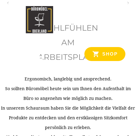
O
b
WOHLFÜHLEN
e
r
AM
l
SHOP
ARBEITSPLATZ
a
n
d
Ergonomisch, langlebig und ansprechend.
Ihr Spezialist für Büroausstattung im Tiroler Oberland
So sollten Büromöbel heute sein um Ihnen den Aufenthalt im
Büro so angenehm wie möglich zu machen.
In unserem Schauraum haben Sie die Möglichkeit die Vielfalt der
Produkte zu entdecken und den erstklassigen Sitzkomfort
persönlich zu erleben.