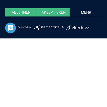
ABLEHNEN
AKZEPTIEREN
MEHR
Powered by
&