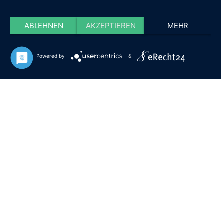
ABLEHNEN
AKZEPTIEREN
MEHR
Powered by
&