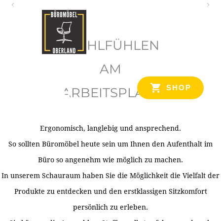
O
b
WOHLFÜHLEN
e
r
AM
l
SHOP
ARBEITSPLATZ
a
n
d
Ergonomisch, langlebig und ansprechend.
Ihr Spezialist für Büroausstattung im Tiroler Oberland
So sollten Büromöbel heute sein um Ihnen den Aufenthalt im
Büro so angenehm wie möglich zu machen.
In unserem Schauraum haben Sie die Möglichkeit die Vielfalt der
Produkte zu entdecken und den erstklassigen Sitzkomfort
persönlich zu erleben.