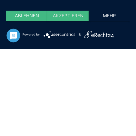
ABLEHNEN
AKZEPTIEREN
MEHR
Powered by
&