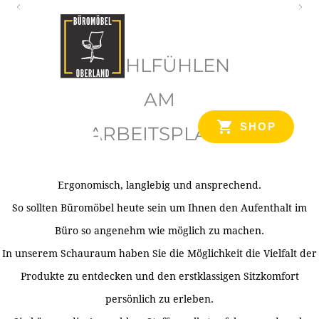
O
b
WOHLFÜHLEN
e
r
AM
l
SHOP
ARBEITSPLATZ
a
n
d
Ergonomisch, langlebig und ansprechend.
Ihr Spezialist für Büroausstattung im Tiroler Oberland
So sollten Büromöbel heute sein um Ihnen den Aufenthalt im
Büro so angenehm wie möglich zu machen.
In unserem Schauraum haben Sie die Möglichkeit die Vielfalt der
Produkte zu entdecken und den erstklassigen Sitzkomfort
persönlich zu erleben.