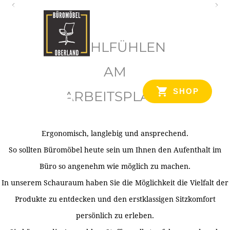
O
b
WOHLFÜHLEN
e
r
AM
l
SHOP
ARBEITSPLATZ
a
n
d
Ergonomisch, langlebig und ansprechend.
Ihr Spezialist für Büroausstattung im Tiroler Oberland
So sollten Büromöbel heute sein um Ihnen den Aufenthalt im
Büro so angenehm wie möglich zu machen.
In unserem Schauraum haben Sie die Möglichkeit die Vielfalt der
Produkte zu entdecken und den erstklassigen Sitzkomfort
persönlich zu erleben.