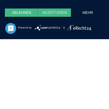
ABLEHNEN
AKZEPTIEREN
MEHR
Powered by
&