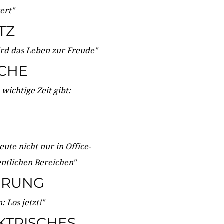
wert"
TZ
ird das Leben zur Freude"
ICHE
wichtige Zeit gibt:
ute nicht nur in Office-
entlichen Bereichen"
ERUNG
 Los jetzt!"
KTRISCHES