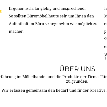
Ergonomisch, langlebig und ansprechend.
I
E
PRODUKTE
ÜBER UNS
PARTNER & REFERE
So sollten Büromöbel heute sein um Ihnen den
M
Aufenthalt im Büro so angenehm wie möglich zu
e
KONTAKT
machen.
p
S
e
W
T
ÜBER UNS
rfahrung im Möbelhandel und die Produkte der Firma "R
zu gründen.
Wir erfassen gemeinsam den Bedarf und finden kreative 