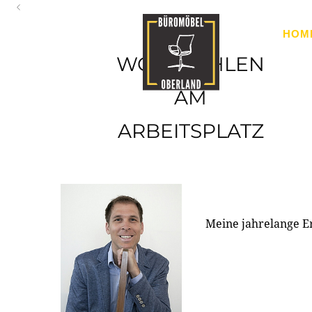
Oberland
HOM
Ihr Spezialist für Büroausstattung im Tiroler Oberland
WOHLFÜHLEN
AM
ARBEITSPLATZ
Meine jahrelange E