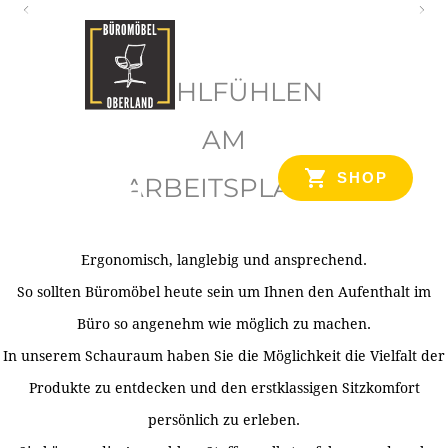
O
b
WOHLFÜHLEN
e
r
AM
l
SHOP
ARBEITSPLATZ
a
n
d
Ergonomisch, langlebig und ansprechend.
Ihr Spezialist für Büroausstattung im Tiroler Oberland
So sollten Büromöbel heute sein um Ihnen den Aufenthalt im
Büro so angenehm wie möglich zu machen.
In unserem Schauraum haben Sie die Möglichkeit die Vielfalt der
Produkte zu entdecken und den erstklassigen Sitzkomfort
persönlich zu erleben.