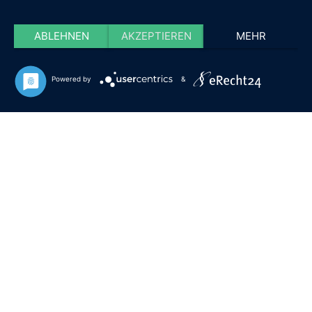
ABLEHNEN
AKZEPTIEREN
MEHR
Powered by
&