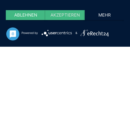
ABLEHNEN
AKZEPTIEREN
MEHR
Powered by
&