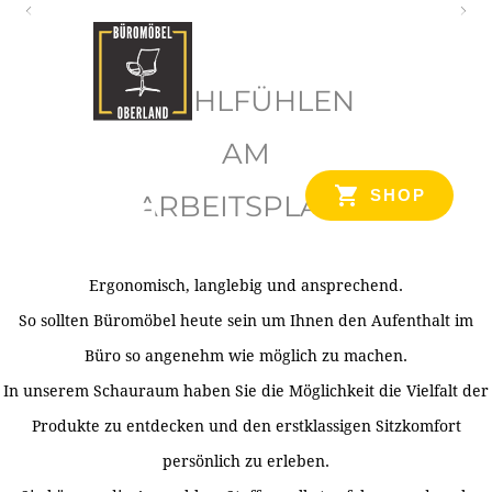
O
b
WOHLFÜHLEN
e
r
AM
l
SHOP
ARBEITSPLATZ
a
n
d
Ergonomisch, langlebig und ansprechend.
Ihr Spezialist für Büroausstattung im Tiroler Oberland
So sollten Büromöbel heute sein um Ihnen den Aufenthalt im
Büro so angenehm wie möglich zu machen.
In unserem Schauraum haben Sie die Möglichkeit die Vielfalt der
Produkte zu entdecken und den erstklassigen Sitzkomfort
persönlich zu erleben.