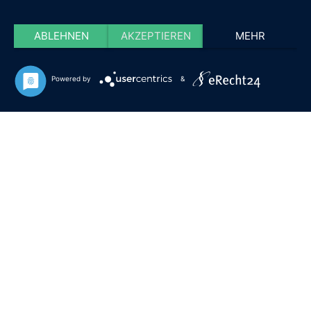
ABLEHNEN
AKZEPTIEREN
MEHR
Powered by
&