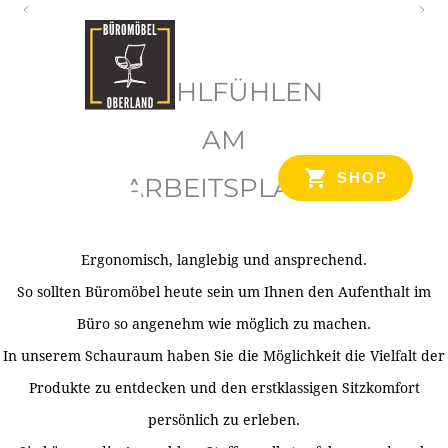
O
b
WOHLFÜHLEN
e
r
AM
l
SHOP
ARBEITSPLATZ
a
n
d
Ergonomisch, langlebig und ansprechend.
Ihr Spezialist für Büroausstattung im Tiroler Oberland
So sollten Büromöbel heute sein um Ihnen den Aufenthalt im
Büro so angenehm wie möglich zu machen.
In unserem Schauraum haben Sie die Möglichkeit die Vielfalt der
Produkte zu entdecken und den erstklassigen Sitzkomfort
persönlich zu erleben.