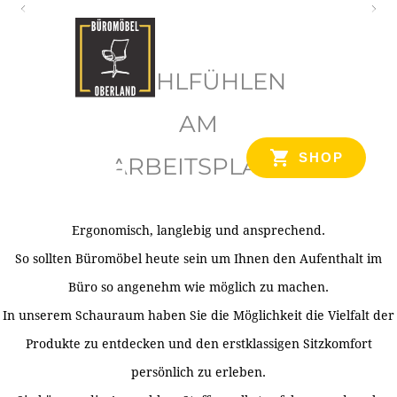
O
b
WOHLFÜHLEN
e
r
AM
l
SHOP
ARBEITSPLATZ
a
n
d
Ergonomisch, langlebig und ansprechend.
Ihr Spezialist für Büroausstattung im Tiroler Oberland
So sollten Büromöbel heute sein um Ihnen den Aufenthalt im
Büro so angenehm wie möglich zu machen.
In unserem Schauraum haben Sie die Möglichkeit die Vielfalt der
Produkte zu entdecken und den erstklassigen Sitzkomfort
persönlich zu erleben.