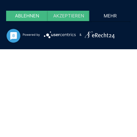
ABLEHNEN
AKZEPTIEREN
MEHR
Powered by
&