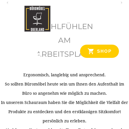
O
b
WOHLFÜHLEN
e
r
AM
l
SHOP
ARBEITSPLATZ
a
n
d
Ergonomisch, langlebig und ansprechend.
Ihr Spezialist für Büroausstattung im Tiroler Oberland
So sollten Büromöbel heute sein um Ihnen den Aufenthalt im
Büro so angenehm wie möglich zu machen.
In unserem Schauraum haben Sie die Möglichkeit die Vielfalt der
Produkte zu entdecken und den erstklassigen Sitzkomfort
persönlich zu erleben.