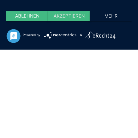
ABLEHNEN
AKZEPTIEREN
MEHR
Powered by
&