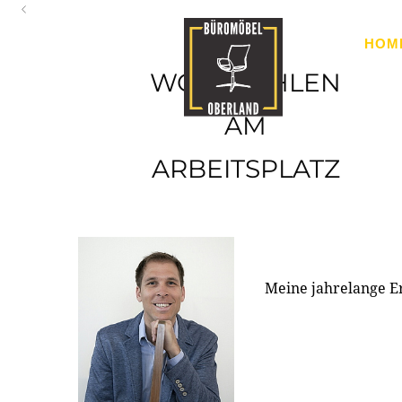
Oberland
HOM
Ihr Spezialist für Büroausstattung im Tiroler Oberland
WOHLFÜHLEN
AM
ARBEITSPLATZ
Meine jahrelange E