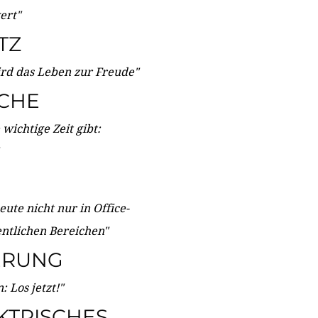
wert"
TZ
ird das Leben zur Freude"
ICHE
wichtige Zeit gibt:
ute nicht nur in Office-
entlichen Bereichen"
ERUNG
 Los jetzt!"
KTRISCHES