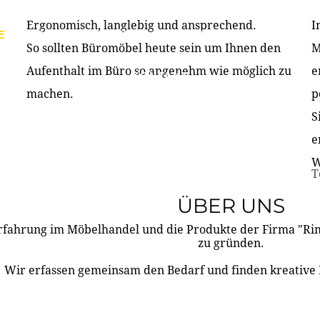
Ergonomisch, langlebig und ansprechend.
I
E
PRODUKTE
ÜBER UNS
PARTNER & REFERE
So sollten Büromöbel heute sein um Ihnen den
M
Aufenthalt im Büro so angenehm wie möglich zu
e
KONTAKT
machen.
p
S
e
W
T
ÜBER UNS
rfahrung im Möbelhandel und die Produkte der Firma "R
zu gründen.
Wir erfassen gemeinsam den Bedarf und finden kreative 