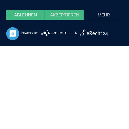
ABLEHNEN
AKZEPTIEREN
MEHR
Powered by
&