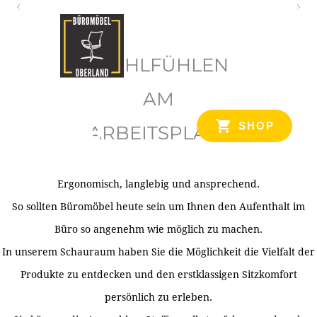
O
b
WOHLFÜHLEN
e
r
AM
l
SHOP
ARBEITSPLATZ
a
n
d
Ergonomisch, langlebig und ansprechend.
Ihr Spezialist für Büroausstattung im Tiroler Oberland
So sollten Büromöbel heute sein um Ihnen den Aufenthalt im
Büro so angenehm wie möglich zu machen.
In unserem Schauraum haben Sie die Möglichkeit die Vielfalt der
Produkte zu entdecken und den erstklassigen Sitzkomfort
persönlich zu erleben.