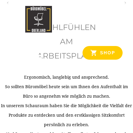
O
b
WOHLFÜHLEN
e
r
AM
l
SHOP
ARBEITSPLATZ
a
n
d
Ergonomisch, langlebig und ansprechend.
Ihr Spezialist für Büroausstattung im Tiroler Oberland
So sollten Büromöbel heute sein um Ihnen den Aufenthalt im
Büro so angenehm wie möglich zu machen.
In unserem Schauraum haben Sie die Möglichkeit die Vielfalt der
Produkte zu entdecken und den erstklassigen Sitzkomfort
persönlich zu erleben.