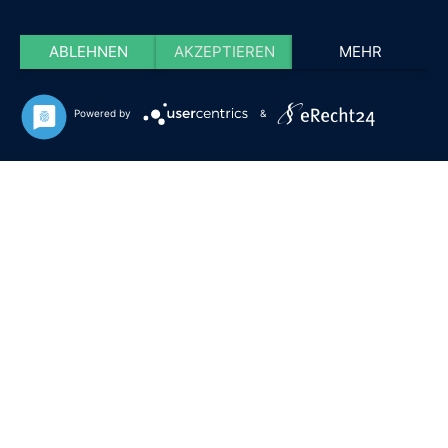
ABLEHNEN
AKZEPTIEREN
MEHR
Powered by
&