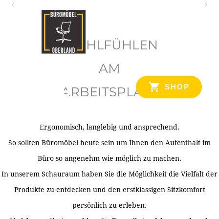
O
b
WOHLFÜHLEN
e
r
AM
l
SHOP
ARBEITSPLATZ
a
n
d
Ergonomisch, langlebig und ansprechend.
Ihr Spezialist für Büroausstattung im Tiroler Oberland
So sollten Büromöbel heute sein um Ihnen den Aufenthalt im
Büro so angenehm wie möglich zu machen.
In unserem Schauraum haben Sie die Möglichkeit die Vielfalt der
Produkte zu entdecken und den erstklassigen Sitzkomfort
persönlich zu erleben.