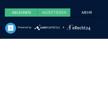
ABLEHNEN
AKZEPTIEREN
MEHR
Powered by
&