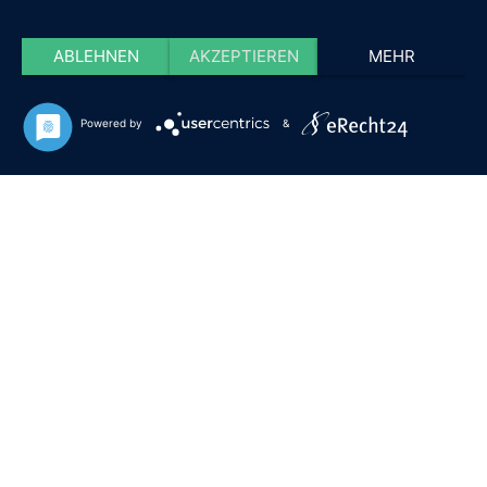
ABLEHNEN
AKZEPTIEREN
MEHR
Powered by
&