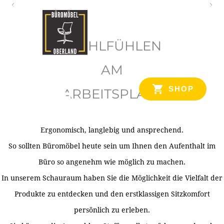
O
b
WOHLFÜHLEN
e
r
AM
l
SHOP
ARBEITSPLATZ
a
n
d
Ergonomisch, langlebig und ansprechend.
Ihr Spezialist für Büroausstattung im Tiroler Oberland
So sollten Büromöbel heute sein um Ihnen den Aufenthalt im
Büro so angenehm wie möglich zu machen.
In unserem Schauraum haben Sie die Möglichkeit die Vielfalt der
Produkte zu entdecken und den erstklassigen Sitzkomfort
persönlich zu erleben.