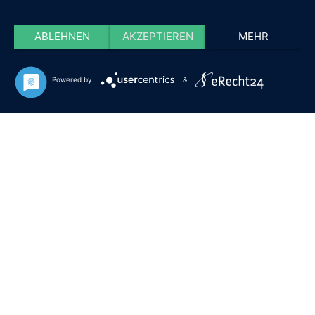
ABLEHNEN
AKZEPTIEREN
MEHR
Powered by
&