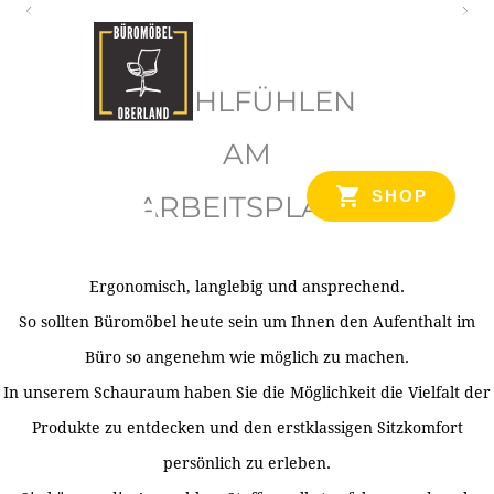
O
b
WOHLFÜHLEN
e
r
AM
l
SHOP
ARBEITSPLATZ
a
n
d
Ergonomisch, langlebig und ansprechend.
Ihr Spezialist für Büroausstattung im Tiroler Oberland
So sollten Büromöbel heute sein um Ihnen den Aufenthalt im
Büro so angenehm wie möglich zu machen.
In unserem Schauraum haben Sie die Möglichkeit die Vielfalt der
Produkte zu entdecken und den erstklassigen Sitzkomfort
persönlich zu erleben.