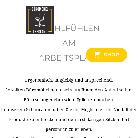
O
b
WOHLFÜHLEN
e
r
AM
l
SHOP
ARBEITSPLATZ
a
n
d
Ergonomisch, langlebig und ansprechend.
Ihr Spezialist für Büroausstattung im Tiroler Oberland
So sollten Büromöbel heute sein um Ihnen den Aufenthalt im
Büro so angenehm wie möglich zu machen.
In unserem Schauraum haben Sie die Möglichkeit die Vielfalt der
Produkte zu entdecken und den erstklassigen Sitzkomfort
persönlich zu erleben.