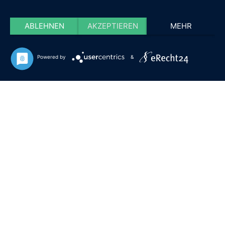
ABLEHNEN
AKZEPTIEREN
MEHR
Powered by
&