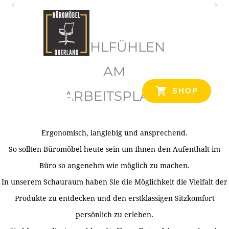
O
b
WOHLFÜHLEN
e
r
AM
l
SHOP
ARBEITSPLATZ
a
n
d
Ergonomisch, langlebig und ansprechend.
Ihr Spezialist für Büroausstattung im Tiroler Oberland
So sollten Büromöbel heute sein um Ihnen den Aufenthalt im
Büro so angenehm wie möglich zu machen.
In unserem Schauraum haben Sie die Möglichkeit die Vielfalt der
Produkte zu entdecken und den erstklassigen Sitzkomfort
persönlich zu erleben.