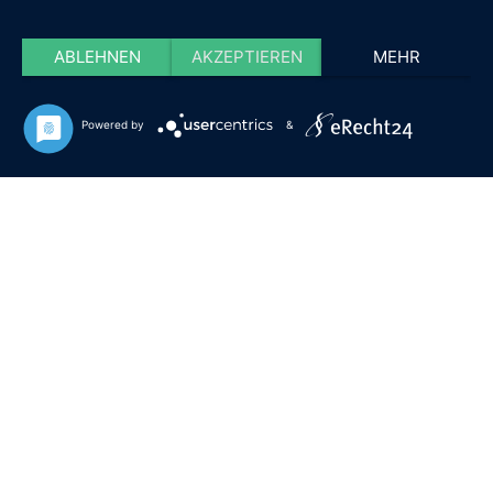
ABLEHNEN
AKZEPTIEREN
MEHR
Powered by
&