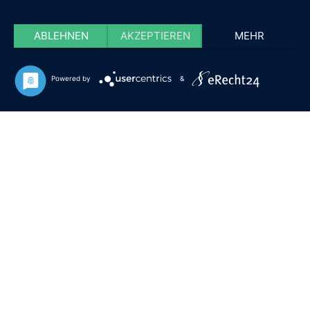
ABLEHNEN
AKZEPTIEREN
MEHR
Powered by
&