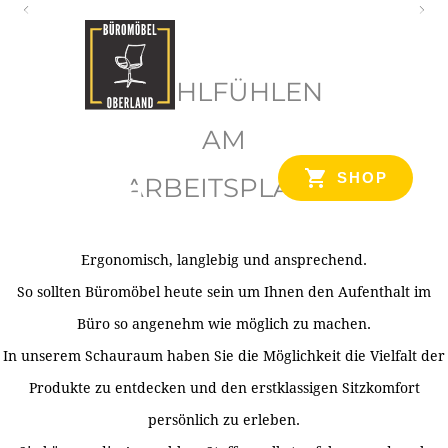
O
b
WOHLFÜHLEN
e
r
AM
l
SHOP
ARBEITSPLATZ
a
n
d
Ergonomisch, langlebig und ansprechend.
Ihr Spezialist für Büroausstattung im Tiroler Oberland
So sollten Büromöbel heute sein um Ihnen den Aufenthalt im
Büro so angenehm wie möglich zu machen.
In unserem Schauraum haben Sie die Möglichkeit die Vielfalt der
Produkte zu entdecken und den erstklassigen Sitzkomfort
persönlich zu erleben.