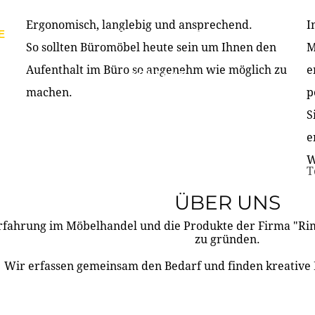
Ergonomisch, langlebig und ansprechend.
I
E
PRODUKTE
ÜBER UNS
PARTNER & REFERE
So sollten Büromöbel heute sein um Ihnen den
M
Aufenthalt im Büro so angenehm wie möglich zu
e
KONTAKT
machen.
p
S
e
W
T
ÜBER UNS
rfahrung im Möbelhandel und die Produkte der Firma "R
zu gründen.
Wir erfassen gemeinsam den Bedarf und finden kreative 