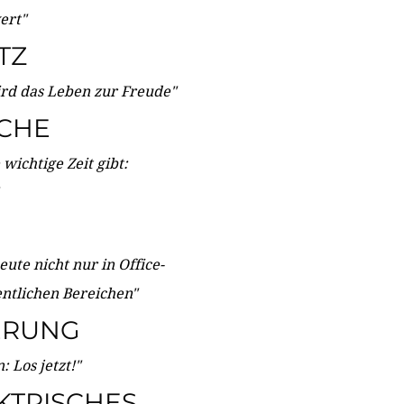
wert"
TZ
ird das Leben zur Freude"
ICHE
wichtige Zeit gibt:
ute nicht nur in Office-
entlichen Bereichen"
ERUNG
 Los jetzt!"
KTRISCHES