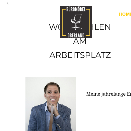
Oberland
HOM
Ihr Spezialist für Büroausstattung im Tiroler Oberland
WOHLFÜHLEN
AM
ARBEITSPLATZ
Meine jahrelange E