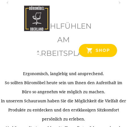
O
b
WOHLFÜHLEN
e
r
AM
l
SHOP
ARBEITSPLATZ
a
n
d
Ergonomisch, langlebig und ansprechend.
Ihr Spezialist für Büroausstattung im Tiroler Oberland
So sollten Büromöbel heute sein um Ihnen den Aufenthalt im
Büro so angenehm wie möglich zu machen.
In unserem Schauraum haben Sie die Möglichkeit die Vielfalt der
Produkte zu entdecken und den erstklassigen Sitzkomfort
persönlich zu erleben.