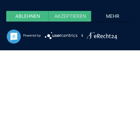
ABLEHNEN
AKZEPTIEREN
MEHR
Powered by
&