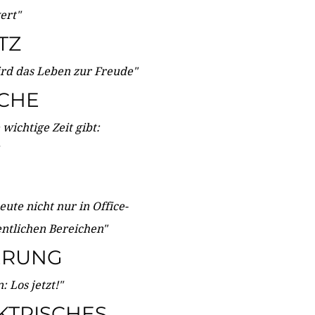
wert"
TZ
ird das Leben zur Freude"
ICHE
wichtige Zeit gibt:
ute nicht nur in Office-
entlichen Bereichen"
ERUNG
 Los jetzt!"
KTRISCHES