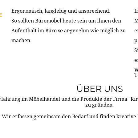
Ergonomisch, langlebig und ansprechend.
I
E
PRODUKTE
ÜBER UNS
PARTNER & REFERE
So sollten Büromöbel heute sein um Ihnen den
M
Aufenthalt im Büro so angenehm wie möglich zu
e
KONTAKT
machen.
p
S
e
W
T
ÜBER UNS
rfahrung im Möbelhandel und die Produkte der Firma "R
zu gründen.
Wir erfassen gemeinsam den Bedarf und finden kreative 