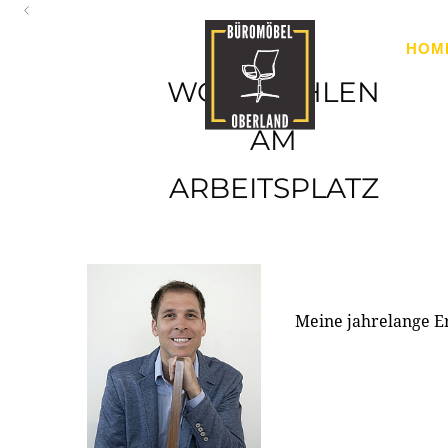
Oberland
HOM
Ihr Spezialist für Büroausstattung im Tiroler Oberland
WOHLFÜHLEN
AM
ARBEITSPLATZ
Meine jahrelange E